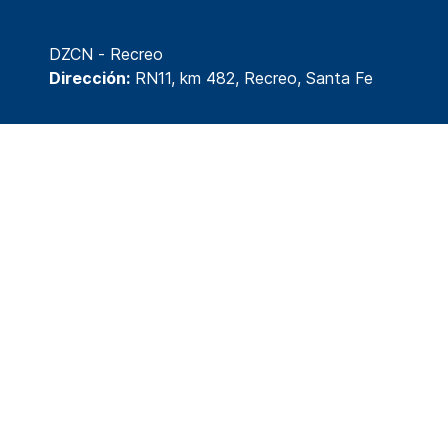
DZCN - Recreo
Dirección:
RN11, km 482, Recreo, Santa Fe
© 2026 División Tecnología y Desarrollo
www.isepsantafe.edu.ar