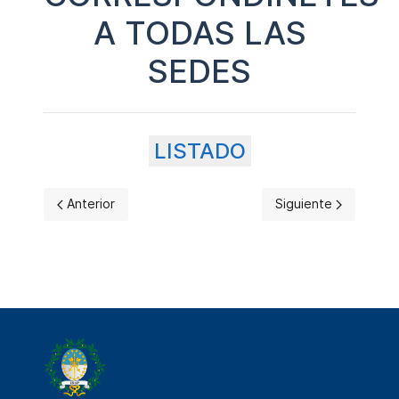
A TODAS LAS
SEDES
LISTADO
Artículo anterior: CICLO DE CAPACITACIONES 2023
Artículo siguiente
Anterior
Siguiente