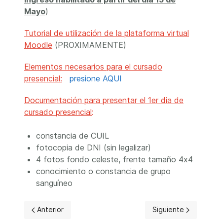
Mayo
)
Tutorial de utilización de la pl
ataforma virtual
Moodle
(PROXIMAMENTE)
Elementos necesarios para el cursado
presencial:
presione AQUI
Documentación para presentar el 1er dia de
cursado presencial
:
constancia de CUIL
fotocopia de DNI (sin legalizar)
4 fotos fondo celeste, frente tamaño 4x4
conocimiento o constancia de grupo
sanguíneo
Artículo anterior: CALIFICACIONES FINALES ESCALAFO
Artículo siguiente:
Anterior
Siguiente