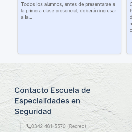
Todos los alumnos, antes de presentarse a
C
la primera clase presencial, deberán ingresar
P
a la...
d
m
c
Contacto Escuela de
Especialidades en
Seguridad
0342 481-5570 (Recreo)